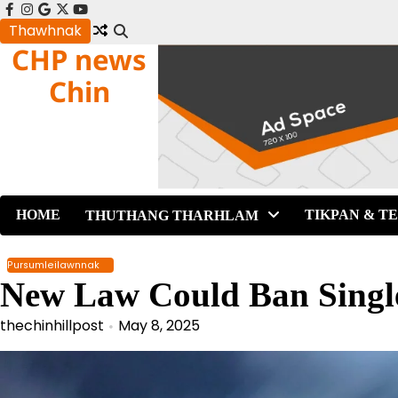
Skip
facebook
instagram
google
x
youtube
to
Thawhnak
CHP news
content
Chin
HOME
TIKPAN & T
THUTHANG THARHLAM
Pursumleilawnnak
New Law Could Ban Single
thechinhillpost
May 8, 2025