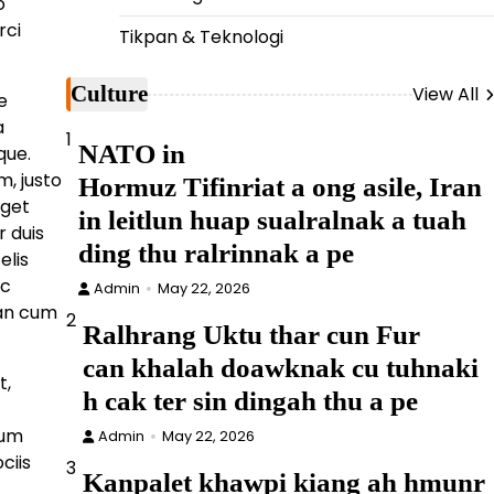
o
rci
Tikpan & Teknologi
Culture
View All
e
a
1
NATO in
que.
, justo
Hormuz Tifinriat a ong asile, Iran
eget
in leitlun huap sualralnak a tuah
 duis
ding thu ralrinnak a pe
elis
ac
Admin
May 22, 2026
an cum
2
Ralhrang Uktu thar cun Fur
can khalah doawknak cu tuhnaki
t,
h cak ter sin dingah thu a pe
dum
Admin
May 22, 2026
ciis
3
Kanpalet khawpi kiang ah hmunr