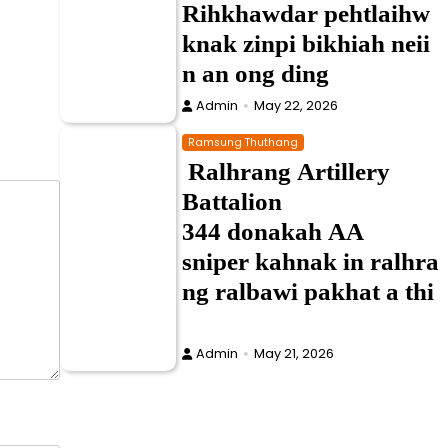
Rihkhawdar pehtlaihw
knak zinpi bikhiah neii
n an ong ding
Admin
May 22, 2026
Ramsung Thuthang
Ralhrang Artillery
Battalion
344 donakah AA
sniper kahnak in ralhra
ng ralbawi pakhat a thi
Admin
May 21, 2026