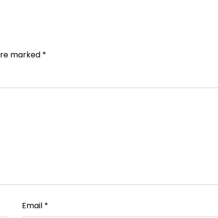
 are marked
*
Email
*