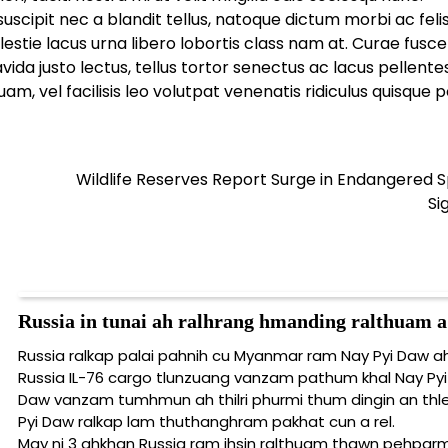
ipit nec a blandit tellus, natoque dictum morbi ac feli
lestie lacus urna libero lobortis class nam at. Curae fusc
da justo lectus, tellus tortor senectus ac lacus pellent
 vel facilisis leo volutpat venenatis ridiculus quisque p
Wildlife Reserves Report Surge in Endangered 
Si
Russia in tunai ah ralhrang hmanding ralthuam 
Russia ralkap palai pahnih cu Myanmar ram Nay Pyi Daw ah 
Russia IL-76 cargo tlunzuang vanzam pathum khal Nay Pyi
Daw vanzam tumhmun ah thilri phurmi thum dingin an thle
Pyi Daw ralkap lam thuthanghram pakhat cun a rel.
May ni 3 ahkhan Russia ram ihsin ralthuam thawn pehparm