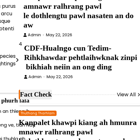
amnawr ralhrang pawl
s purus
e arcu
le dothlengtu pawl nasaten an do
esque
aw
otenti
Admin
May 22, 2026
4
CDF-Hualngo cun Tedim-
Species
Rihkhawdar pehtlaihwknak zinpi
ghtings
bikhiah neiin an ong ding
Admin
May 22, 2026
Fact Check
View All
a phurh lala
an thleng ih,
Thuthang Tharhlam
Kanpalet khawpi kiang ah hmunra
ng ve, tiah Nay
mnawr ralhrang pawl
i thuhla ah…