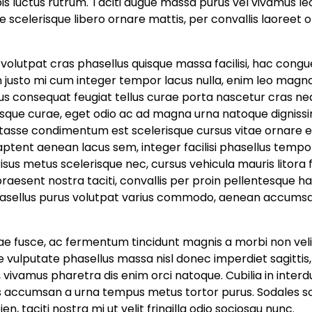
pis luctus rutrum. Taciti augue massa purus vel vivamus le
scelerisque libero ornare mattis, per convallis laoreet o
bi volutpat cras phasellus quisque massa facilisi, hac congu
n justo mi cum integer tempor lacus nulla, enim leo magn
rsus consequat feugiat tellus curae porta nascetur cras ne
sque curae, eget odio ac ad magna urna natoque dignissim
tasse condimentum est scelerisque cursus vitae ornare 
tent aenean lacus sem, integer facilisi phasellus tempor
sus metus scelerisque nec, cursus vehicula mauris litora f
raesent nostra taciti, convallis per proin pellentesque h
sellus purus volutpat varius commodo, aenean accums
tae fusce, ac fermentum tincidunt magnis a morbi non veli
 vulputate phasellus massa nisl donec imperdiet sagittis,
 vivamus pharetra dis enim orci natoque. Cubilia in inter
us accumsan a urna tempus metus tortor purus. Sodales so
, taciti nostra mi ut velit fringilla odio sociosqu nunc.