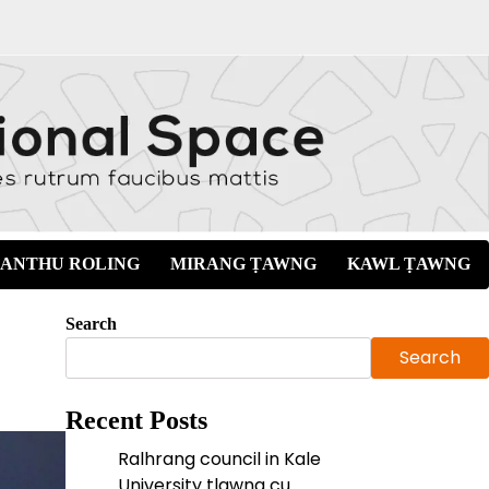
ANTHU ROLING
MIRANG ṬAWNG
KAWL ṬAWNG
Search
Search
Recent Posts
Ralhrang council in Kale
University tlawng cu