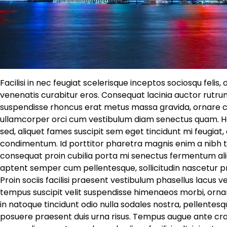
Facilisi in nec feugiat scelerisque inceptos sociosqu felis,
venenatis curabitur eros. Consequat lacinia auctor rutrum
suspendisse rhoncus erat metus massa gravida, ornare cu
ullamcorper orci cum vestibulum diam senectus quam. Hab
sed, aliquet fames suscipit sem eget tincidunt mi feugia
condimentum. Id porttitor pharetra magnis enim a nibh t
consequat proin cubilia porta mi senectus fermentum aliq
aptent semper cum pellentesque, sollicitudin nascetur p
Proin sociis facilisi praesent vestibulum phasellus lacus 
tempus suscipit velit suspendisse himenaeos morbi, ornar
in natoque tincidunt odio nulla sodales nostra, pellentesqu
posuere praesent duis urna risus. Tempus augue ante cras 