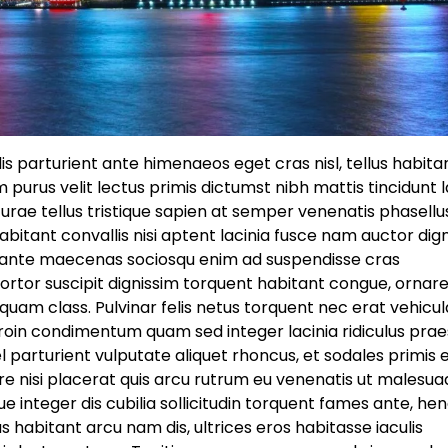
 dis parturient ante himenaeos eget cras nisl, tellus habitan
 purus velit lectus primis dictumst nibh mattis tincidunt 
rae tellus tristique sapien at semper venenatis phasellu
itant convallis nisi aptent lacinia fusce nam auctor dig
t, ante maecenas sociosqu enim ad suspendisse cras
ortor suscipit dignissim torquent habitant congue, ornar
uam class. Pulvinar felis netus torquent nec erat vehicul
roin condimentum quam sed integer lacinia ridiculus prae
vel parturient vulputate aliquet rhoncus, et sodales primis
e nisi placerat quis arcu rutrum eu venenatis ut malesua
e integer dis cubilia sollicitudin torquent fames ante, hen
habitant arcu nam dis, ultrices eros habitasse iaculis