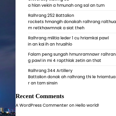
a hlan vekin a hmunah ong sal an tum
Ralhrang 252 Battalion
rockets hmangih donakah ralhrang ralthua
m retkhawmnak a siat theh
Ralhrang militia leder 1 cu hriamkai pawl
in an kai ih an hruaihlo
Falam peng sungah hmunramnawr ralhran
g pawl in mi 4 rapthlak zetin an that
Ralhrang 344 Artillery
Battalion donak ah ralhrang thi le hriamtua
r an tam sinsin
Recent Comments
A WordPress Commenter
on
Hello world!