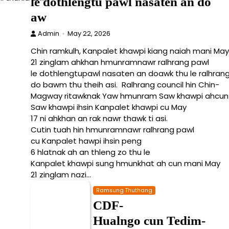
le dothlengtu pawl nasaten an do
aw
Admin
May 22, 2026
Chin ramkulh, Kanpalet khawpi kiang naiah mani May
21 zinglam ahkhan hmunramnawr ralhrang pawl
le dothlengtupawl nasaten an doawk thu le ralhrang
do bawm thu theih asi. Ralhrang council hin Chin-
Magway ritawknak Yaw hmunram Saw khawpi ahcun La
Saw khawpi ihsin Kanpalet khawpi cu May
17 ni ahkhan an rak nawr thawk ti asi.
Cutin tuah hin hmunramnawr ralhrang pawl
cu Kanpalet hawpi ihsin peng
6 hlatnak ah an thleng zo thu le
Kanpalet khawpi sung hmunkhat ah cun mani May
21 zinglam nazi…
Ramsung Thuthang
CDF-
Hualngo cun Tedim-