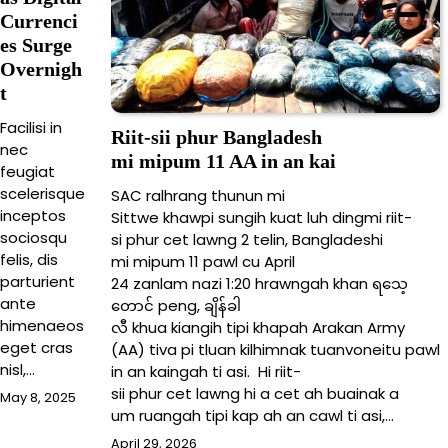
Currenci
es Surge
Overnigh
t
Facilisi in
Riit-sii phur Bangladesh
nec
mi mipum 11 AA in an kai
feugiat
scelerisque
SAC ralhrang thunun mi
inceptos
Sittwe khawpi sungih kuat luh dingmi riit-
sociosqu
si phur cet lawng 2 telin, Bangladeshi
felis, dis
mi mipum 11 pawl cu April
parturient
24 zanlam nazi 1:20 hrawngah khan ရသေ့
ante
တောင် peng, ချိန်ခါ
himenaeos
လီ khua kiangih tipi khapah Arakan Army
eget cras
(AA) tiva pi tluan kilhimnak tuanvoneitu pawl
nisl,…
in an kaingah ti asi. Hi riit-
sii phur cet lawng hi a cet ah buainak a
May 8, 2025
um ruangah tipi kap ah an cawl ti asi,…
April 29, 2026