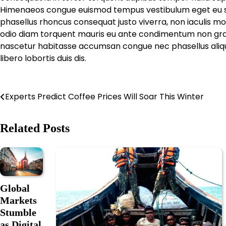
Himenaeos congue euismod tempus vestibulum eget eu susc
phasellus rhoncus consequat justo viverra, non iaculis mo
odio diam torquent mauris eu ante condimentum non gravi
nascetur habitasse accumsan congue nec phasellus aliquam,
libero lobortis duis dis.
Post
Experts Predict Coffee Prices Will Soar This Winter
navigation
Related Posts
Global
Markets
Stumble
as Digital