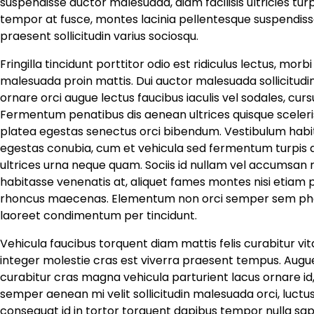
suspendisse auctor malesuada, diam facilisis ultricies tur
tempor at fusce, montes lacinia pellentesque suspendisse 
praesent sollicitudin varius sociosqu.
Fringilla tincidunt porttitor odio est ridiculus lectus, mor
malesuada proin mattis. Dui auctor malesuada sollicitudi
ornare orci augue lectus faucibus iaculis vel sodales, cu
Fermentum penatibus dis aenean ultrices quisque sceleri
platea egestas senectus orci bibendum. Vestibulum habi
egestas conubia, cum et vehicula sed fermentum turpis ap
ultrices urna neque quam. Sociis id nullam vel accumsan ri
habitasse venenatis at, aliquet fames montes nisi etiam p
rhoncus maecenas. Elementum non orci semper sem pha
laoreet condimentum per tincidunt.
Vehicula faucibus torquent diam mattis felis curabitur vi
integer molestie cras est viverra praesent tempus. Augue
curabitur cras magna vehicula parturient lacus ornare id,
semper aenean mi velit sollicitudin malesuada orci, luct
consequat id in tortor torquent dapibus tempor nulla sapien