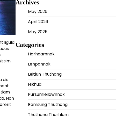
Archives
May 2026
April 2026
May 2025
t ligula
Categories
lacus
Harhdamnak
s
nissim
Lehpannak
e
Leitlun Thuthang
a dis
Nikhua
sent.
 etiam
Pursumleilawnnak
da. Non
Ramsung Thuthang
drerit
Thuthang Tharhlam